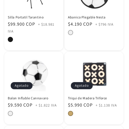
Silla Portatil Tarantino
Abanico Plegable Nesta
Precio
$99.900 COP
Precio
$4.190 COP
+ $18.981
+ $796 IVA
habitual
habitual
IVA
Agotado
Agotado
Balon Inflable Cannavaro
Triqui de Madera Triforce
Precio
$9.590 COP
Precio
$5.990 COP
+ $1.822 IVA
+ $1.138 IVA
habitual
habitual