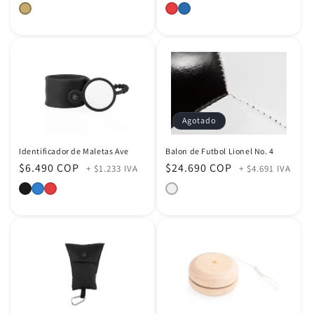
habitual
habitual
Agotado
Identificador de Maletas Ave
Balon de Futbol Lionel No. 4
Precio
$6.490 COP
Precio
$24.690 COP
+ $1.233 IVA
+ $4.691 IVA
habitual
habitual