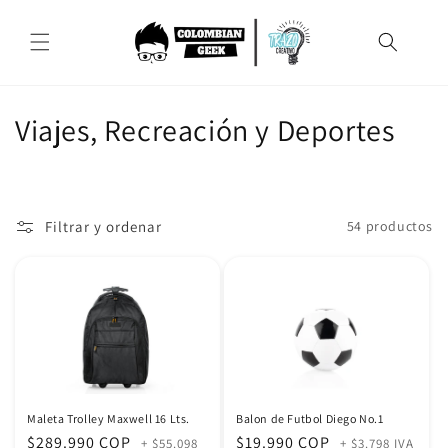
Ir
directamente
al contenido
C
Viajes, Recreación y Deportes
o
l
Filtrar y ordenar
54 productos
e
c
c
i
ó
Maleta Trolley Maxwell 16 Lts.
Balon de Futbol Diego No.1
n
Precio
$289.990 COP
Precio
$19.990 COP
+ $55.098
+ $3.798 IVA