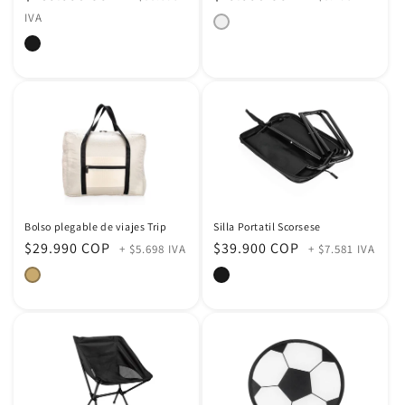
habitual
habitual
IVA
:
Bolso plegable de viajes Trip
Silla Portatil Scorsese
Precio
$29.990 COP
Precio
$39.900 COP
+ $5.698 IVA
+ $7.581 IVA
habitual
habitual