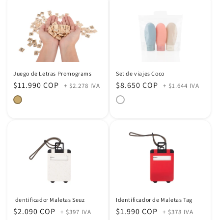
Juego de Letras Promograms
Set de viajes Coco
Precio
$11.990 COP
Precio
$8.650 COP
+ $2.278 IVA
+ $1.644 IVA
habitual
habitual
Identificador Maletas Seuz
Identificador de Maletas Tag
Precio
$2.090 COP
Precio
$1.990 COP
+ $397 IVA
+ $378 IVA