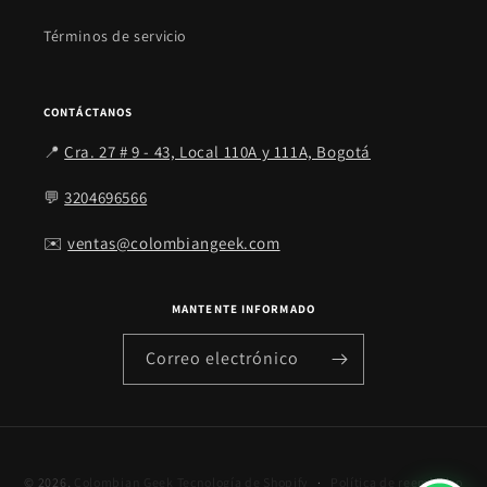
Términos de servicio
CONTÁCTANOS
📍
Cra. 27 # 9 - 43, Local 110A y 111A, Bogotá
💬
3204696566
✉️
ventas@colombiangeek.com
MANTENTE INFORMADO
Correo electrónico
© 2026,
Colombian Geek
Tecnología de Shopify
Política de reembolso