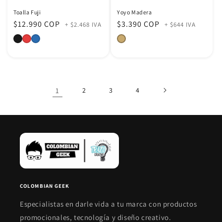
Toalla Fuji
Yoyo Madera
Precio
$12.990 COP
Precio
$3.390 COP
+ $2.468 IVA
+ $644 IVA
habitual
habitual
1
2
3
4
COLOMBIAN GEEK
Especialistas en darle vida a tu marca con productos
promocionales, tecnología y diseño creativo.