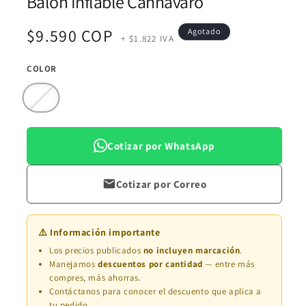
Balon Inflable Cannavaro
multimedia
1
en
Precio
$9.590 COP
Agotado
una
+ $1.822 IVA
ventana
modal
habitual
COLOR
Variante
agotada
o
no
disponible
Cotizar por WhatsApp
Cotizar por Correo
⚠️ Información importante
Los precios publicados
no incluyen marcación
.
Manejamos
descuentos por cantidad
— entre más
compres, más ahorras.
Contáctanos para conocer el descuento que aplica a
tu pedido.