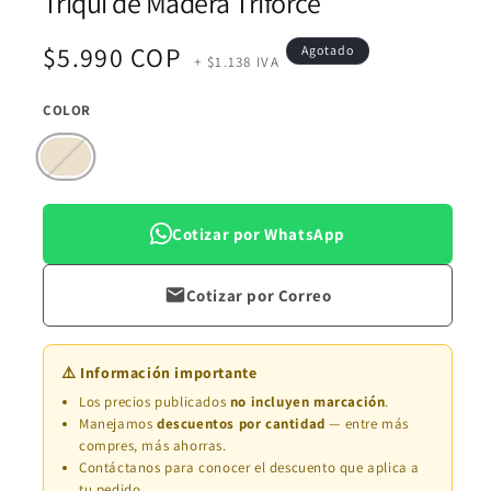
Triqui de Madera Triforce
multimedia
1
en
Precio
$5.990 COP
Agotado
una
+ $1.138 IVA
ventana
modal
habitual
COLOR
Variante
agotada
o
no
disponible
Cotizar por WhatsApp
Cotizar por Correo
⚠️ Información importante
Los precios publicados
no incluyen marcación
.
Manejamos
descuentos por cantidad
— entre más
compres, más ahorras.
Contáctanos para conocer el descuento que aplica a
tu pedido.