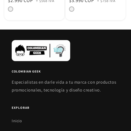
Precio
$2.990 COP
Precio
$3.990 COP
+ $568 IVA
+ $758 IVA
habitual
habitual
COLOMBIAN GEEK
Especialistas en darle vida a tu marca con productos
promocionales, tecnología y diseño creativo.
EXPLORAR
Inicio