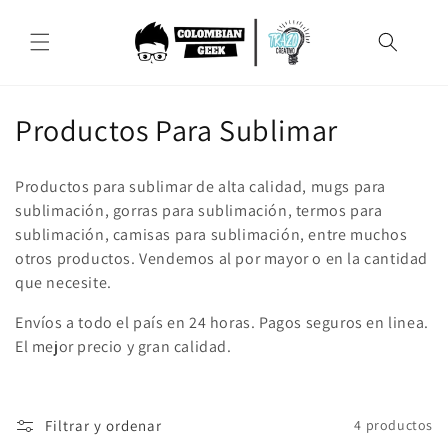
Ir
directamente
al contenido
C
Productos Para Sublimar
o
Productos para sublimar de alta calidad, mugs para
l
sublimación, gorras para sublimación, termos para
sublimación, camisas para sublimación, entre muchos
e
otros productos. Vendemos al por mayor o en la cantidad
c
que necesite.
c
Envíos a todo el país en 24 horas. Pagos seguros en linea.
El mejor precio y gran calidad.
i
ó
Filtrar y ordenar
4 productos
n