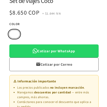
Set de viajes Coco
multimedia
1
en
Precio
$8.650 COP
una
+ $1.644 IVA
ventana
modal
habitual
COLOR
Cotizar por WhatsApp
Cotizar por Correo
⚠️ Información importante
Los precios publicados
no incluyen marcación
.
Manejamos
descuentos por cantidad
— entre más
compres, más ahorras.
Contáctanos para conocer el descuento que aplica a
tu pedido.