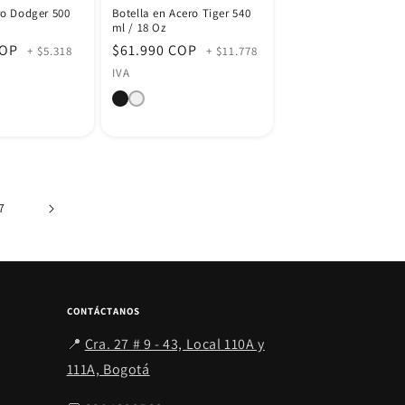
ro Dodger 500
Botella en Acero Tiger 540
ml / 18 Oz
COP
Precio
$61.990 COP
+ $5.318
+ $11.778
habitual
IVA
7
CONTÁCTANOS
📍
Cra. 27 # 9 - 43, Local 110A y
111A, Bogotá