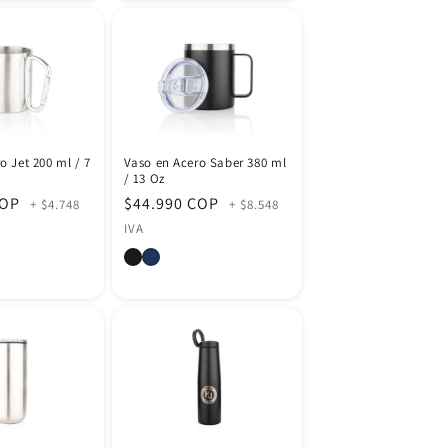
o Jet 200 ml / 7
Vaso en Acero Saber 380 ml
/ 13 Oz
COP
Precio
$44.990 COP
+ $4.748
+ $8.548
habitual
IVA