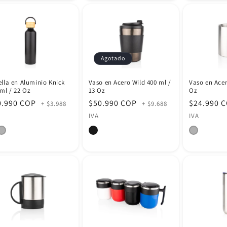
Agotado
ella en Aluminio Knick
Vaso en Acero Wild 400 ml /
Vaso en Acer
ml / 22 Oz
13 Oz
Oz
cio
0.990 COP
Precio
$50.990 COP
Precio
$24.990 
+ $3.988
+ $9.688
itual
habitual
habitual
IVA
IVA