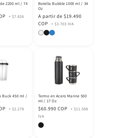
le 2200 ml / 74
Botella Bubble 1000 ml / 34
Oz
COP
Precio
A partir de $19.490
+ $7.826
habitual
COP
+ $3.703 IVA
o Buck 450 ml /
Termo en Acero Marine 500
ml / 17 Oz
COP
Precio
$60.990 COP
+ $2.278
+ $11.588
habitual
IVA