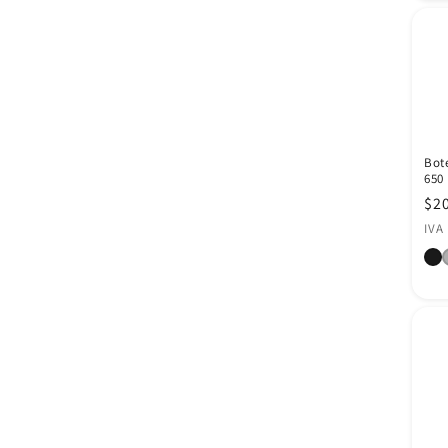
Bot
650 
Pre
$2
hab
IVA