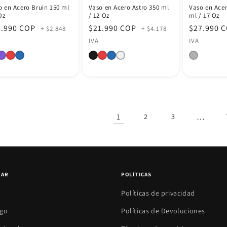
o en Acero Bruin 150 ml
Vaso en Acero Astro 350 ml
Vaso en Ace
Oz
/ 12 Oz
ml / 17 Oz
cio
4.990 COP
Precio
$21.990 COP
Precio
$27.990 
+ $2.848
+ $4.178
itual
habitual
habitual
IVA
IVA
1
…
2
3
RAR
POLÍTICAS
Políticas de privacidad
ogo
Políticas de Devoluciones