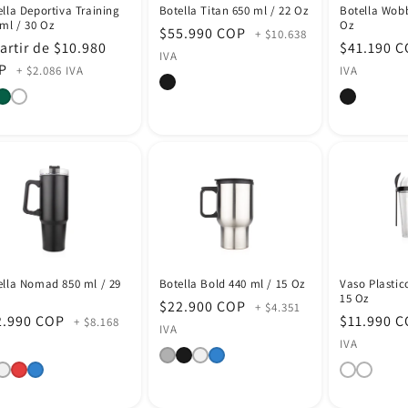
lla Deportiva Training
Botella Titan 650 ml / 22 Oz
Botella Wobb
ml / 30 Oz
Oz
Precio
$55.990 COP
+ $10.638
cio
artir de $10.980
Precio
$41.190 
habitual
IVA
itual
P
habitual
+ $2.086 IVA
IVA
ella Nomad 850 ml / 29
Botella Bold 440 ml / 15 Oz
Vaso Plastic
15 Oz
Precio
$22.900 COP
+ $4.351
cio
2.990 COP
Precio
$11.990 
+ $8.168
habitual
IVA
itual
habitual
IVA