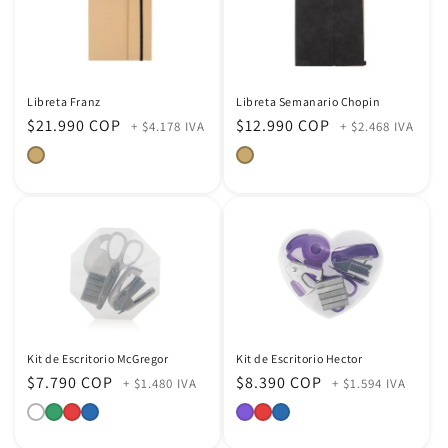
Libreta Franz
Libreta Semanario Chopin
Precio
$21.990 COP
Precio
$12.990 COP
+ $4.178 IVA
+ $2.468 IVA
habitual
habitual
Kit de Escritorio McGregor
Kit de Escritorio Hector
Precio
$7.790 COP
Precio
$8.390 COP
+ $1.480 IVA
+ $1.594 IVA
habitual
habitual