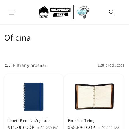
Ir
directamente
al contenido
C
Oficina
o
l
Filtrar y ordenar
128 productos
e
c
c
i
ó
Libreta Ejecutiva Argollada
Portafolio Turing
n
Precio
$11.890 COP
Precio
$52.590 COP
+ $2.259 IVA
+ $9.992 IVA