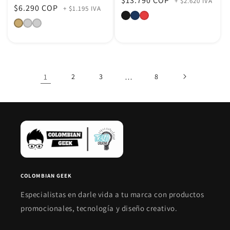
Precio
$13.790 COP
+ $2.620 IVA
Precio
$6.290 COP
+ $1.195 IVA
habitual
habitual
1
2
3
…
8
COLOMBIAN GEEK
Especialistas en darle vida a tu marca con productos
promocionales, tecnología y diseño creativo.