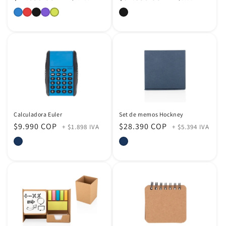
habitual
habitual
:
Calculadora Euler
Set de memos Hockney
Precio
$9.990 COP
Precio
$28.390 COP
+ $1.898 IVA
+ $5.394 IVA
habitual
habitual