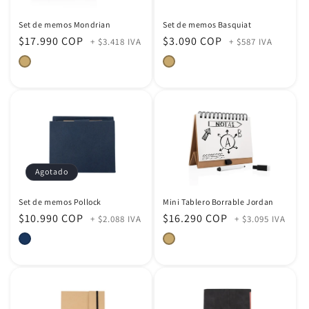
Set de memos Mondrian
Set de memos Basquiat
Precio
$17.990 COP
Precio
$3.090 COP
+ $3.418 IVA
+ $587 IVA
habitual
habitual
Agotado
Set de memos Pollock
Mini Tablero Borrable Jordan
Precio
$10.990 COP
Precio
$16.290 COP
+ $2.088 IVA
+ $3.095 IVA
habitual
habitual