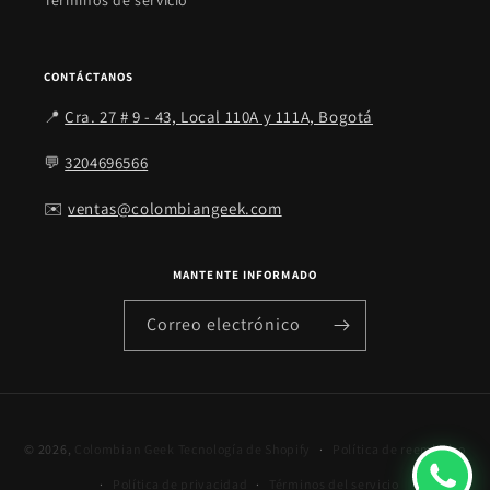
Términos de servicio
CONTÁCTANOS
📍
Cra. 27 # 9 - 43, Local 110A y 111A, Bogotá
💬
3204696566
✉️
ventas@colombiangeek.com
MANTENTE INFORMADO
Correo electrónico
© 2026,
Colombian Geek
Tecnología de Shopify
Política de reembolso
Política de privacidad
Términos del servicio