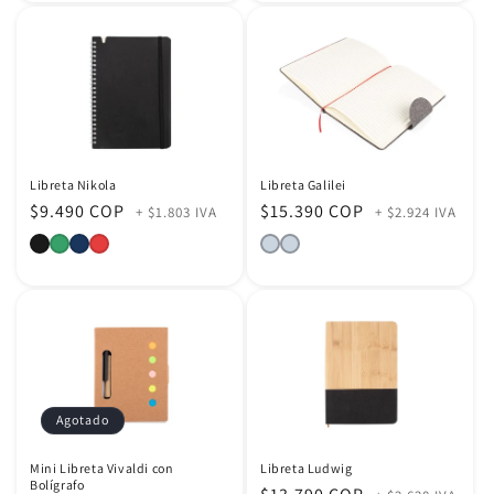
Libreta Nikola
Libreta Galilei
Precio
$9.490 COP
Precio
$15.390 COP
+ $1.803 IVA
+ $2.924 IVA
habitual
habitual
Agotado
Mini Libreta Vivaldi con
Libreta Ludwig
Bolígrafo