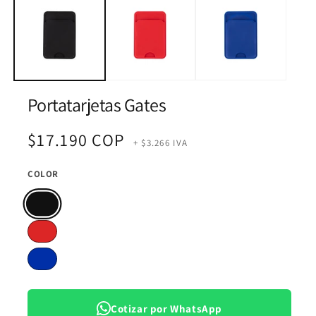
multimedia
m
1
2
en
e
una
u
ventana
v
modal
m
Portatarjetas Gates
Precio
$17.190 COP
+ $3.266 IVA
habitual
COLOR
Cotizar por WhatsApp