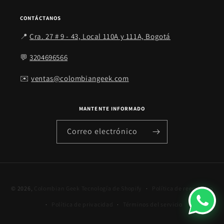
CONTÁCTANOS
📍
Cra. 27 # 9 - 43, Local 110A y 111A, Bogotá
💬
3204696566
✉️
ventas@colombiangeek.com
MANTENTE INFORMADO
Correo electrónico
© 2026,
Colombian Geek
Tecnología de Shopify
Política de reembolso
Política de privacidad
Términos del servicio