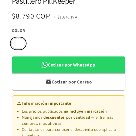
Pastillero PillKeeper
multimedia
1
en
Precio
$8.790 COP
una
+ $1.670 IVA
ventana
modal
habitual
COLOR
Cotizar por WhatsApp
Cotizar por Correo
⚠️ Información importante
Los precios publicados
no incluyen marcación
.
Manejamos
descuentos por cantidad
— entre más
compres, más ahorras.
Contáctanos para conocer el descuento que aplica a
tu pedido.