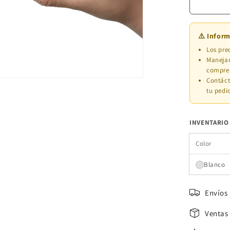
⚠️ Infor
Los pre
Manej
compres
Contáct
tu pedi
INVENTARIO
Color
Blanco
Envíos
Ventas