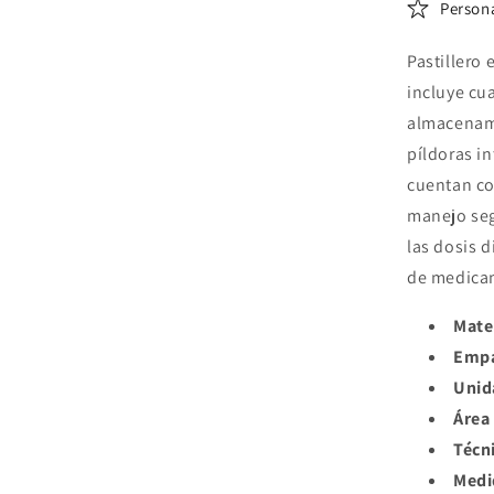
Person
Pastillero
incluye cu
almacenami
píldoras i
cuentan co
manejo seg
las dosis d
de medica
Mate
Emp
Unid
Área
Técn
Medi