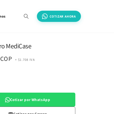
nos
COTIZAR AHORA
ero MediCase
0 COP
+ $1.708 IVA
al
Cotizar por WhatsApp
Cotizar por Correo