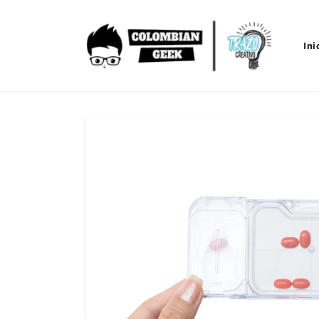
Ir
directamente
al contenido
Ini
Ir
directamente
a la
información
del producto