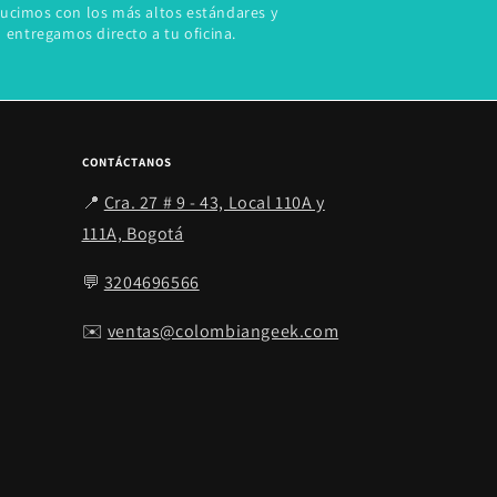
ucimos con los más altos estándares y
entregamos directo a tu oficina.
CONTÁCTANOS
📍
Cra. 27 # 9 - 43, Local 110A y
111A, Bogotá
💬
3204696566
✉️
ventas@colombiangeek.com