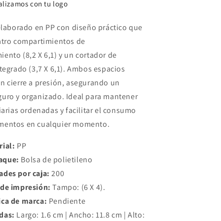
alizamos con tu logo
 elaborado en PP con diseño práctico que
atro compartimientos de
ento (8,2 X 6,1) y un cortador de
ntegrado (3,7 X 6,1). Ambos espacios
n cierre a presión, asegurando un
uro y organizado. Ideal para mantener
iarias ordenadas y facilitar el consumo
mentos en cualquier momento.
rial:
PP
aque:
Bolsa de polietileno
ades por caja:
200
 de impresión:
Tampo: (6 X 4).
ica de marca:
Pendiente
das:
Largo: 1.6 cm | Ancho: 11.8 cm | Alto: