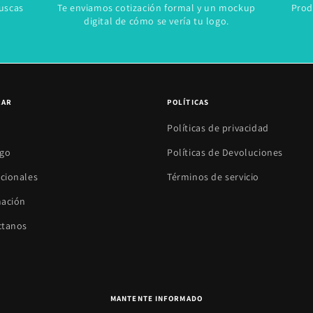
uscas
Te enviamos cotización formal y un mockup
Prod
digital de cómo se vería tu logo.
RAR
POLÍTICAS
Políticas de privacidad
ogo
Políticas de Devoluciones
cionales
Términos de servicio
mación
ctanos
MANTENTE INFORMADO