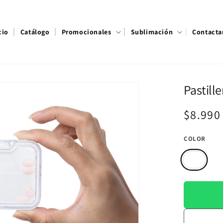
cio
Catálogo
Promocionales
Sublimación
Contacta
Pastill
Precio
$8.99
habitu
COLOR