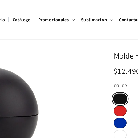
cio
Catálogo
Promocionales
Sublimación
Contacta
Molde H
Precio
$12.49
habitu
COLOR