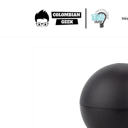
Ir
directamente
al contenido
Ini
Ir
directamente
a la
información
del producto