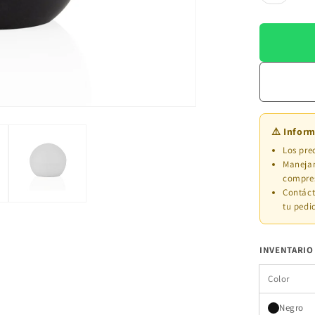
⚠️ Infor
Los pre
Manej
compres
Contáct
tu pedi
INVENTARIO
Color
Negro