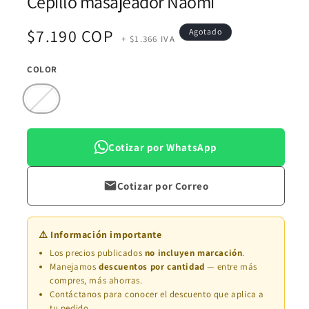
Cepillo masajeador Naomi
multimedia
1
en
Precio
$7.190 COP
Agotado
una
+ $1.366 IVA
ventana
modal
habitual
COLOR
Variante
agotada
o
no
disponible
Cotizar por WhatsApp
Cotizar por Correo
⚠️ Información importante
Los precios publicados
no incluyen marcación
.
Manejamos
descuentos por cantidad
— entre más
compres, más ahorras.
Contáctanos para conocer el descuento que aplica a
tu pedido.