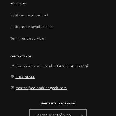
POLÍTICAS
Políticas de privacidad
Políticas de Devoluciones
Términos de servicio
CONTÁCTANOS
📍
Cra. 27 # 9 - 43, Local 110A y 111A, Bogotá
💬
3204696566
✉️
ventas@colombiangeek.com
MANTENTE INFORMADO
Correo electrónico